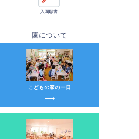
入園願書
​園について
こどもの家の一日