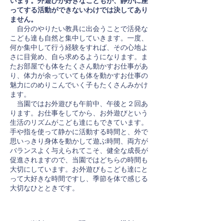
います。外遊びが好きなこどもが、静かに座
ってする活動ができないわけでは決してあり
ません。
自分のやりたい教具に出会うことで活発な
こども達も自然と集中していきます。一度、
何か集中して行う経験をすれば、その心地よ
さに目覚め、自ら求めるようになります。ま
たお部屋でも体をたくさん動かすお仕事があ
り、体力が余っていても体を動かすお仕事の
魅力にのめりこんでいく子もたくさんみかけ
ます。
当園ではお外遊びも午前中、午後と２回あ
ります。お仕事をしてから、お外遊びという
生活のリズムがこども達にもできています。
手や指を使って静かに活動する時間と、外で
思いっきり身体を動かして遊ぶ時間、両方が
バランスよく与えられてこそ、健全な成長が
促進されますので、当園ではどちらの時間も
大切にしています。お外遊びもこども達にと
って大好きな時間ですし、季節を体で感じる
大切なひとときです。