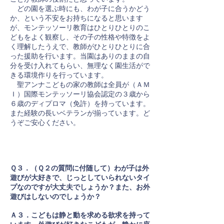
どの園を選ぶ時にも、わが子に合うかどう
か、という不安をお持ちになると思います
が、モンテッソーリ教育はひとりひとりのこ
どもをよく観察し、その子の性格や特徴をよ
く理解したうえで、教師がひとりひとりに合
った援助を行います。当園はありのままの自
分を受け入れてもらい、無理なく園生活がで
きる環境作りを行っています。
聖アンナこどもの家の教師は全員が（ＡＭ
Ｉ）国際モンテッソーリ協会認定の３歳から
６歳のディプロマ（免許）を持っています。
また経験の長いベテランが揃っています。ど
うぞご安心ください。
Ｑ３．（Ｑ２の質問に付随して）わが子は外
遊びが大好きで、じっとしていられないタイ
プなのですが大丈夫でしょうか？また、お外
遊びはしないのでしょうか？
Ａ３．こどもは静と動を求める欲求を持って